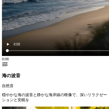
0:08
海の波音
自然音
穏やかな海の波音と静かな海岸線の映像で、深いリラクゼー
ションと安眠を